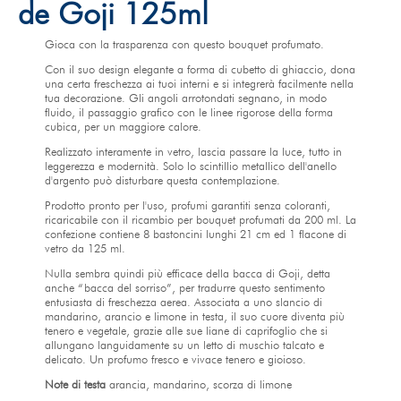
de Goji 125ml
Gioca con la trasparenza con questo bouquet profumato.
Con il suo design elegante a forma di cubetto di ghiaccio, dona
una certa freschezza ai tuoi interni e si integrerà facilmente nella
tua decorazione. Gli angoli arrotondati segnano, in modo
fluido, il passaggio grafico con le linee rigorose della forma
cubica, per un maggiore calore.
Realizzato interamente in vetro, lascia passare la luce, tutto in
leggerezza e modernità. Solo lo scintillio metallico dell'anello
d'argento può disturbare questa contemplazione.
Prodotto pronto per l'uso, profumi garantiti senza coloranti,
ricaricabile con il ricambio per bouquet profumati da 200 ml. La
confezione contiene 8 bastoncini lunghi 21 cm ed 1 flacone di
vetro da 125 ml.
Nulla sembra quindi più efficace della bacca di Goji, detta
anche “bacca del sorriso”, per tradurre questo sentimento
entusiasta di freschezza aerea. Associata a uno slancio di
mandarino, arancio e limone in testa, il suo cuore diventa più
tenero e vegetale, grazie alle sue liane di caprifoglio che si
allungano languidamente su un letto di muschio talcato e
delicato. Un profumo fresco e vivace tenero e gioioso.
Note di testa
arancia, mandarino, scorza di limone