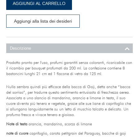
AGGIUNGI AL CARRELLO
Aggiungi alla lista dei desideri
Descrizione
Prodotto pronto per l'uso, profumi garantiti senza coloranti, ricaricabile con
il ricambio per bouquet profumati da 200 ml. La confezione contiene 8
bastoncini lunghi 21 cm ed 1 flacone di vetro da 125 ml.
Nulla sembra quindi più efficace della bacca di Goji, detta anche “bacca
del sorriso”, per tradurre questo sentimento entusiasta di freschezza aerea.
Associata a uno slancio di mandarino, arancio e limone in testa, il suo
cuore diventa più tenero e vegetale, grazie alle sue liane di caprifoglio che
si allungano languidamente su un letto di muschio talcato e delicato. Un
profumo fresco e vivace tenero e gioioso.
Note di testa
arancia, mandarino, scorza di limone
note di cuore
caprifoglio, carota petitgrain del Paraguay, bacche di goji