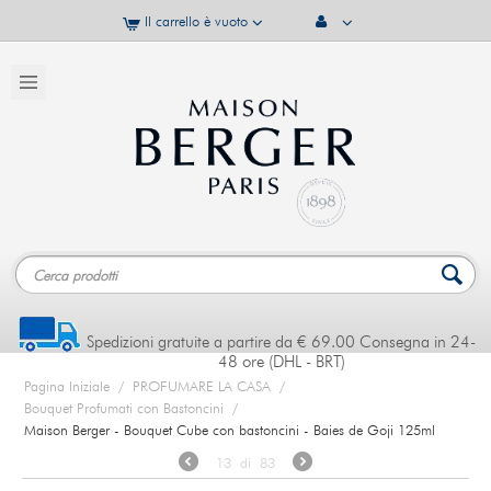
Il carrello è vuoto
Spedizioni gratuite a partire da € 69.00 Consegna in 24-
48 ore (DHL - BRT)
Pagina Iniziale
/
PROFUMARE LA CASA
/
Bouquet Profumati con Bastoncini
/
Maison Berger - Bouquet Cube con bastoncini - Baies de Goji 125ml
13
di
83