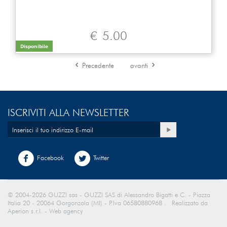
€
5.00
Disponibile
Precedente
avanti
ISCRIVITI ALLA NEWSLETTER
Facebook
Twitter
© 2004-2026 GUZZI sas - GUZZI SAS di Alessandro Bigatti e C. - Piazza
Italia 20 - 20064 Gorgonzola (MI) - P.Iva 06580880968 . Realizzato da
Aperion s.r.l. - Web agency