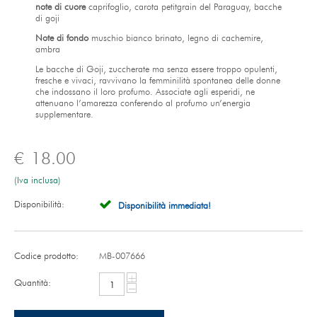
note di cuore
caprifoglio, carota petitgrain del Paraguay, bacche
di goji
Note di fondo
muschio bianco brinato, legno di cachemire,
ambra
Le bacche di Goji, zuccherate ma senza essere troppo opulenti,
fresche e vivaci, ravvivano la femminilità spontanea delle donne
che indossano il loro profumo. Associate agli esperidi, ne
attenuano l’amarezza conferendo al profumo un’energia
supplementare.
€
18.00
(Iva inclusa)
Disponibilità:
Disponibilità immediata!
Codice prodotto:
MB-007666
+
Quantità:
−