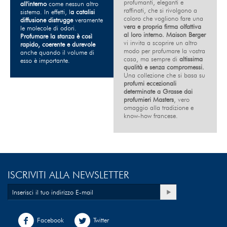
profumanti, eleganti e
all'interno
come nessun altro
raffinati, che si rivolgono a
sistema. In effetti, l
a catalisi
coloro che vogliono fare una
diffusione distrugge
veramente
vera e propria firma olfattiva
le molecole di odori.
al loro interno. Maison Berger
Profumare la stanza è così
vi invita a scoprire un altro
rapido, coerente e durevole
modo per profumare la vostra
anche quando il volume di
casa, ma sempre di
altissima
esso è importante.
qualità e senza compromessi.
Una collezione che si basa su
profumi eccezionali
determinate a Grasse dai
profumieri Masters
, vero
omaggio alla tradizione e
know-how francese.
ISCRIVITI ALLA NEWSLETTER
Facebook
Twitter