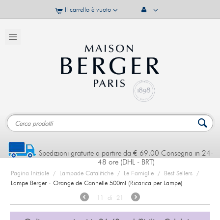
Il carrello è vuoto
Spedizioni gratuite a partire da € 69.00 Consegna in 24-
48 ore (DHL - BRT)
Pagina Iniziale
/
Lampade Catalitiche
/
Le Famiglie
/
Best Sellers
/
Lampe Berger - Orange de Cannelle 500ml (Ricarica per Lampe)
11
di
21