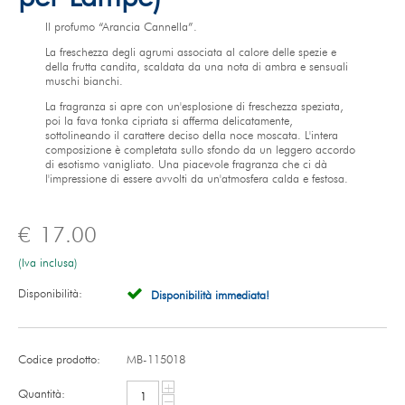
Il profumo “Arancia Cannella”.
La freschezza degli agrumi associata al calore delle spezie e
della frutta candita, scaldata da una nota di ambra e sensuali
muschi bianchi.
La fragranza si apre con un'esplosione di freschezza speziata,
poi la fava tonka cipriata si afferma delicatamente,
sottolineando il carattere deciso della noce moscata. L'intera
composizione è completata sullo sfondo da un leggero accordo
di esotismo vanigliato. Una piacevole fragranza che ci dà
l'impressione di essere avvolti da un'atmosfera calda e festosa.
€
17.00
(Iva inclusa)
Disponibilità:
Disponibilità immediata!
Codice prodotto:
MB-115018
+
Quantità:
−