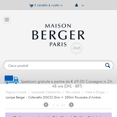
Il carrello è vuoto
Spedizioni gratuite a partire da € 69.00 Consegna in 24-
48 ore (DHL - BRT)
Pagina Iniziale
/
Lampade Catalitiche
/
Per colore
/
Nere e Grigie
/
Lampe Berger - Cofanetto DISCO Gris + 250ml Poussière d’Ambre
5
di
23