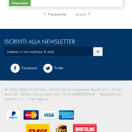
Disponibile
Precedente
avanti
ISCRIVITI ALLA NEWSLETTER
Facebook
Twitter
© 2004-2026 GUZZI sas - GUZZI SAS di Alessandro Bigatti e C. - Piazza
Italia 20 - 20064 Gorgonzola (MI) - P.Iva 06580880968 . Realizzato da
Aperion s.r.l. - Web agency