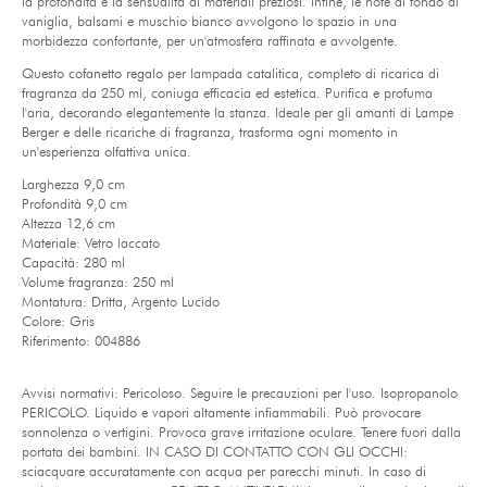
la profondità e la sensualità di materiali preziosi. Infine, le note di fondo di
vaniglia, balsami e muschio bianco avvolgono lo spazio in una
morbidezza confortante, per un'atmosfera raffinata e avvolgente.
Questo cofanetto regalo per lampada catalitica, completo di ricarica di
fragranza da 250 ml, coniuga efficacia ed estetica. Purifica e profuma
l'aria, decorando elegantemente la stanza. Ideale per gli amanti di Lampe
Berger e delle ricariche di fragranza, trasforma ogni momento in
un'esperienza olfattiva unica.
Larghezza 9,0 cm
Profondità 9,0 cm
Altezza 12,6 cm
Materiale: Vetro laccato
Capacità: 280 ml
Volume fragranza: 250 ml
Montatura: Dritta, Argento Lucido
Colore: Gris
Riferimento: 004886
Avvisi normativi: Pericoloso. Seguire le precauzioni per l'uso. Isopropanolo
PERICOLO. Liquido e vapori altamente infiammabili. Può provocare
sonnolenza o vertigini. Provoca grave irritazione oculare. Tenere fuori dalla
portata dei bambini. IN CASO DI CONTATTO CON GLI OCCHI:
sciacquare accuratamente con acqua per parecchi minuti. In caso di