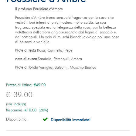
Il profumo Poussière d'Ambre
Poussière d'Ambre è una sensuale fragranza per la casa che
vestirà i tuoi interni di un'atmosfera molto calda. La sua
fragranza speziata esalta l'eleganza della rosa, poi la bellezza
voluttuosa dell'ambra grigia è esaltata dal legno di sandalo e
dal patchouli. Un velo di muschi bianchi avvolge poi una base
di balsami e vaniglia.
Note di testa
Rosa, Cannella, Pepe
note di cuore
Sandalo, Patchouli, Ambra
Note di fondo
Vaniglia, Balsami, Muschio Bianco
Prezzo di listino:
€
49.00
€
39.00
(Iva inclusa)
Risparmia:
€
10.00
(
20
%)
Disponibilità:
Disponibilità immediata!