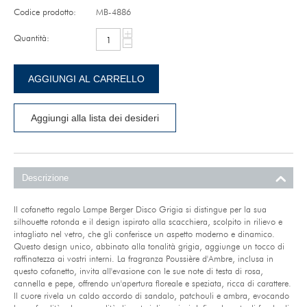
Codice prodotto:
MB-4886
+
Quantità:
−
AGGIUNGI AL CARRELLO
Aggiungi alla lista dei desideri
Descrizione
Il cofanetto regalo Lampe Berger Disco Grigia si distingue per la sua
silhouette rotonda e il design ispirato alla scacchiera, scolpito in rilievo e
intagliato nel vetro, che gli conferisce un aspetto moderno e dinamico.
Questo design unico, abbinato alla tonalità grigia, aggiunge un tocco di
raffinatezza ai vostri interni. La fragranza Poussière d'Ambre, inclusa in
questo cofanetto, invita all'evasione con le sue note di testa di rosa,
cannella e pepe, offrendo un'apertura floreale e speziata, ricca di carattere.
Il cuore rivela un caldo accordo di sandalo, patchouli e ambra, evocando