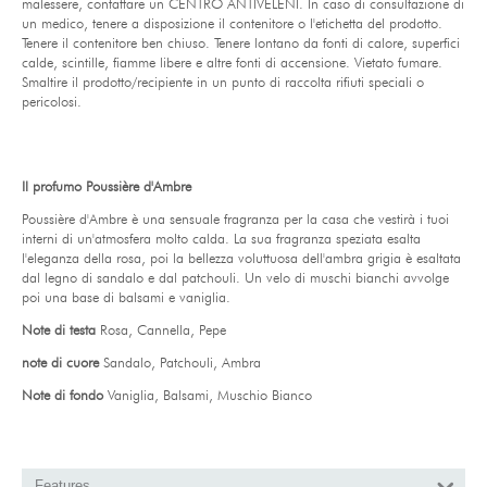
malessere, contattare un CENTRO ANTIVELENI. In caso di consultazione di
un medico, tenere a disposizione il contenitore o l'etichetta del prodotto.
Tenere il contenitore ben chiuso. Tenere lontano da fonti di calore, superfici
calde, scintille, fiamme libere e altre fonti di accensione. Vietato fumare.
Smaltire il prodotto/recipiente in un punto di raccolta rifiuti speciali o
pericolosi.
Il profumo Poussière d'Ambre
Poussière d'Ambre è una sensuale fragranza per la casa che vestirà i tuoi
interni di un'atmosfera molto calda. La sua fragranza speziata esalta
l'eleganza della rosa, poi la bellezza voluttuosa dell'ambra grigia è esaltata
dal legno di sandalo e dal patchouli. Un velo di muschi bianchi avvolge
poi una base di balsami e vaniglia.
Note di testa
Rosa, Cannella, Pepe
note di cuore
Sandalo, Patchouli, Ambra
Note di fondo
Vaniglia, Balsami, Muschio Bianco
Features