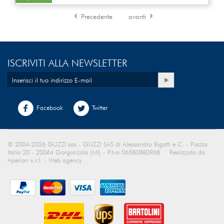
Precedente
avanti
ISCRIVITI ALLA NEWSLETTER
Facebook
Twitter
© 2004-2026 GUZZI sas - GUZZI SAS di Alessandro Bigatti e C. - Piazza
Italia 20 - 20064 Gorgonzola (MI) - P.Iva 06580880968 . Realizzato da
Aperion s.r.l. - Web agency