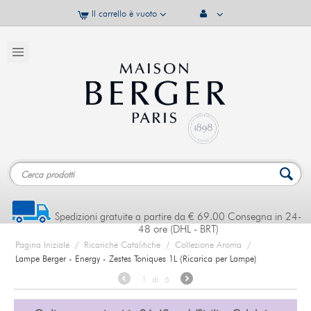
Il carrello è vuoto
Spedizioni gratuite a partire da € 69.00 Consegna in 24-
48 ore (DHL - BRT)
Pagina Iniziale
/
Ricariche Catalitiche
/
Collezione Aroma
/
Lampe Berger - Energy - Zestes Toniques 1L (Ricarica per Lampe)
1
di
6