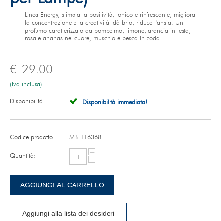
Linea Energy, stimola la positivitò, tonico e rinfrescante, migliora
la concentrazione e la creatività, dà brio, riduce l'ansia. Un
profumo caratterizzato da pompelmo, limone, arancia in testa,
rosa e ananas nel cuore, muschio e pesca in coda.
€
29.00
(Iva inclusa)
Disponibilità:
Disponibilità immediata!
Codice prodotto:
MB-116368
+
Quantità:
−
AGGIUNGI AL CARRELLO
Aggiungi alla lista dei desideri